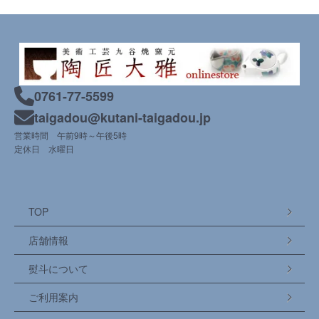
0761-77-5599
taigadou@kutani-taigadou.jp
営業時間 午前9時～午後5時
定休日 水曜日
TOP
店舗情報
熨斗について
ご利用案内