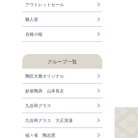
アウトレットセール
雛人形
合格小槌
グループ一覧
陶匠大雅オリジナル
妙泉陶房 山本長左
九谷和グラス
九谷和グラス 大正浪漫
福々雀 陶志窯