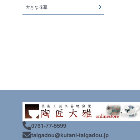
大きな花瓶
0761-77-5599
taigadou@kutani-taigadou.jp