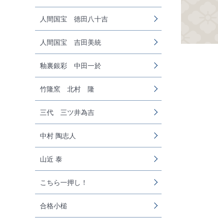
人間国宝 徳田八十吉
人間国宝 吉田美統
釉裏銀彩 中田一於
竹隆窯 北村 隆
三代 三ツ井為吉
中村 陶志人
山近 泰
こちら一押し！
合格小槌