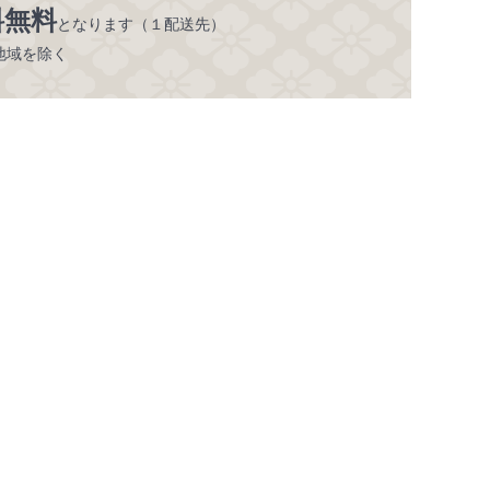
料無料
となります（１配送先）
地域を除く