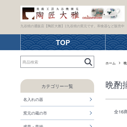
九谷焼の通販店【陶匠大雅】∥九谷焼の窯元です。和食器など販売中
TOP
ホーム
晩
晩酌
カテゴリー一覧
名入れの器
全16
窯元の蔵の市
盛皿・皿揃