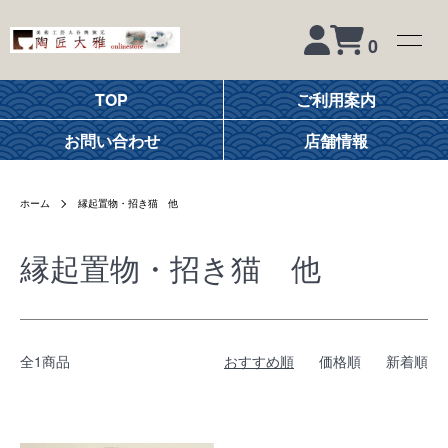
0
TOP
ご利用案内
お問い合わせ
店舗情報
ホーム
縁起置物・招き猫 他
縁起置物・招き猫 他
全1商品
おすすめ順
価格順
新着順