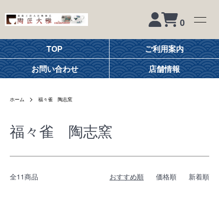
0
TOP
ご利用案内
お問い合わせ
店舗情報
ホーム
福々雀 陶志窯
福々雀 陶志窯
全11商品
おすすめ順
価格順
新着順