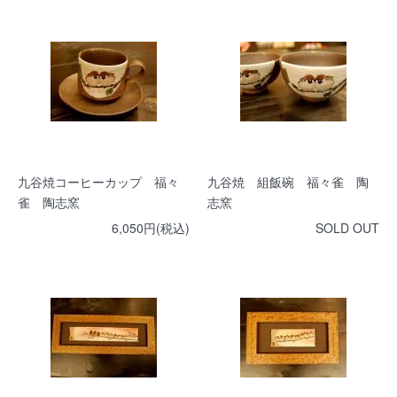
九谷焼コーヒーカップ 福々
九谷焼 組飯碗 福々雀 陶
雀 陶志窯
志窯
6,050円(税込)
SOLD OUT