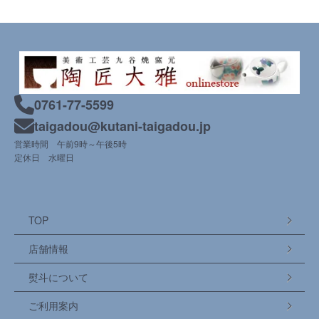
0761-77-5599
taigadou@kutani-taigadou.jp
営業時間 午前9時～午後5時
定休日 水曜日
TOP
店舗情報
熨斗について
ご利用案内