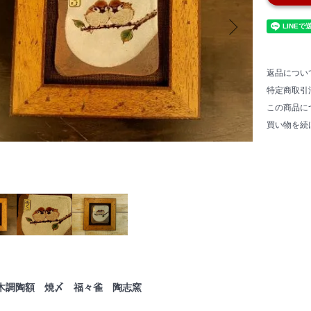
返品につい
特定商取引
この商品に
買い物を続
木調陶額 焼〆 福々雀 陶志窯