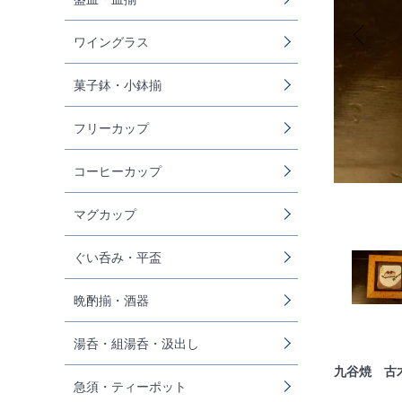
ワイングラス
菓子鉢・小鉢揃
フリーカップ
コーヒーカップ
マグカップ
ぐい呑み・平盃
晩酌揃・酒器
湯呑・組湯呑・汲出し
九谷焼 古
急須・ティーポット