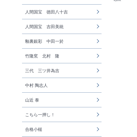
人間国宝 徳田八十吉
人間国宝 吉田美統
釉裏銀彩 中田一於
竹隆窯 北村 隆
三代 三ツ井為吉
中村 陶志人
山近 泰
こちら一押し！
合格小槌