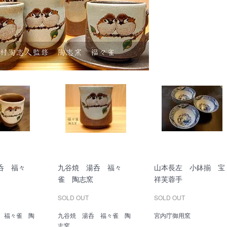
呑 福々
九谷焼 湯呑 福々
山本長左 小鉢揃 宝
雀 陶志窯
祥芙蓉手
SOLD OUT
SOLD OUT
 福々雀 陶
九谷焼 湯呑 福々雀 陶
宮内庁御用窯
志窯