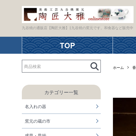
九谷焼の通販店【陶匠大雅】∥九谷焼の窯元です。和食器など販売中
TOP
ホーム
香
カテゴリー一覧
名入れの器
窯元の蔵の市
盛皿・皿揃