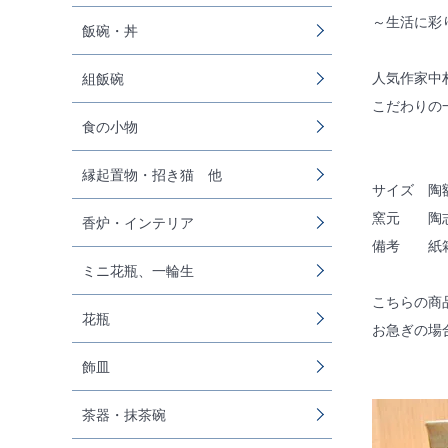
～生活に彩
飯碗・丼
人気作家中
組飯碗
こだわりの
食の小物
縁起置物・招き猫 他
サイズ 陶額
窯元 陶
香炉・インテリア
備考 紙
ミニ花瓶、一輪生
こちらの商
花瓶
お急ぎの場合
飾皿
茶器・抹茶碗