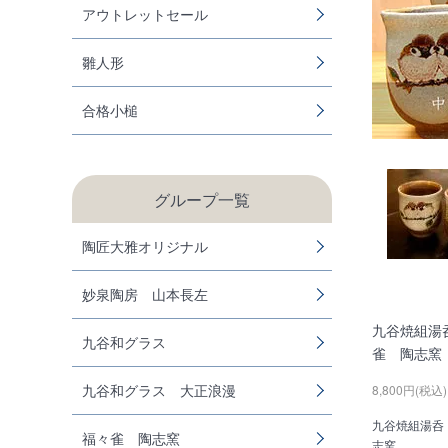
アウトレットセール
雛人形
合格小槌
グループ一覧
陶匠大雅オリジナル
妙泉陶房 山本長左
九谷焼組湯
九谷和グラス
雀 陶志窯
九谷和グラス 大正浪漫
8,800円(税込)
九谷焼組湯呑
福々雀 陶志窯
志窯