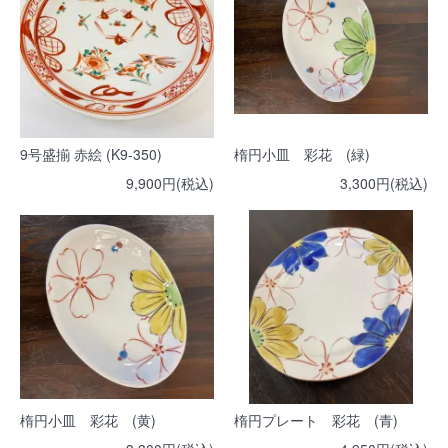
9号盛揃 赤絵 (K9-350)
楕円小皿 彩花 (緑)
9,900円(税込)
3,300円(税込)
楕円小皿 彩花 (黄)
楕円プレート 彩花 (青)