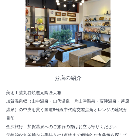
お店の紹介
美術工芸九谷焼窯元陶匠大雅
加賀温泉郷（山中温泉・山代温泉・片山津温泉・粟津温泉・芦原
温泉）の中央を貫く国道8号線中代南交差点角オレンジの建物が
目印
金沢旅行 加賀温泉へのご旅行の際はお立ち寄りください
伝統的な九谷焼から手描きの1点物まで個性的な九谷焼を探して