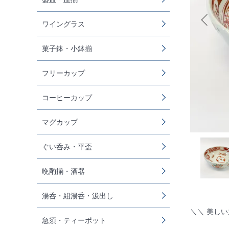
ワイングラス
菓子鉢・小鉢揃
フリーカップ
コーヒーカップ
マグカップ
ぐい呑み・平盃
晩酌揃・酒器
湯呑・組湯呑・汲出し
＼＼ 美し
急須・ティーポット