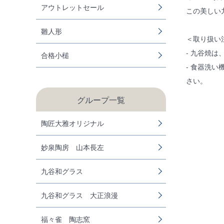
アウトレットセール
この美しい
雛人形
＜取り扱い
- 九谷焼
合格小槌
- 食器洗
さい。
グループ一覧
陶匠大雅オリジナル
妙泉陶房 山本長左
九谷和グラス
九谷和グラス 大正浪漫
福々雀 陶志窯