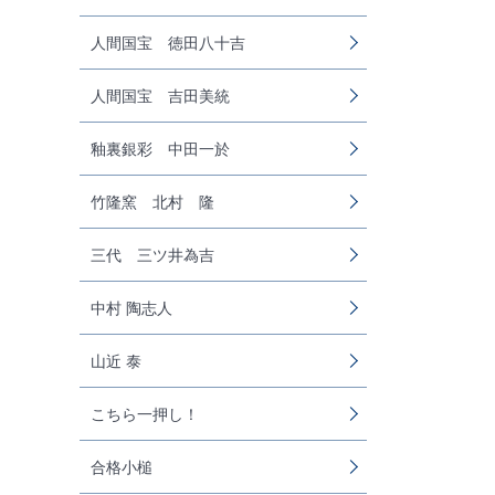
人間国宝 徳田八十吉
人間国宝 吉田美統
釉裏銀彩 中田一於
竹隆窯 北村 隆
三代 三ツ井為吉
中村 陶志人
山近 泰
こちら一押し！
合格小槌