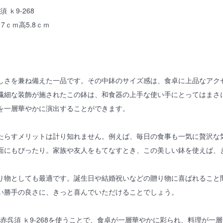
須 ｋ9-268
7ｃｍ高5.8ｃｍ
しさを兼ね備えた一品です。その中鉢のサイズ感は、食卓に上品なアク
繊細な装飾が施されたこの鉢は、和食器の上手な使い手にとってはまさ
を一層華やかに演出することができます。
たらすメリットは計り知れません。例えば、毎日の食事も一気に贅沢な
面にもぴったり。家族や友人をもてなすとき、この美しい鉢を使えば、
り物としても最適です。誕生日や結婚祝いなどの贈り物に喜ばれること
い勝手の良さに、きっと喜んでいただけることでしょう。
号鉢赤呉須 ｋ9-268を使うことで、食卓が一層華やかに彩られ、料理が