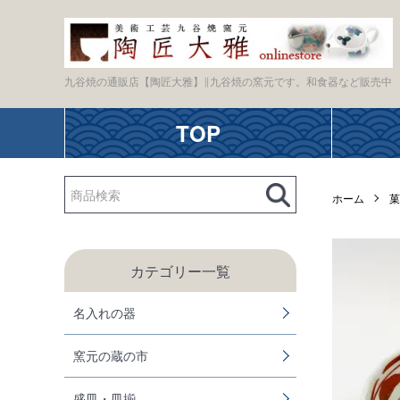
九谷焼の通販店【陶匠大雅】∥九谷焼の窯元です。和食器など販売中
TOP
ホーム
菓
カテゴリー一覧
名入れの器
窯元の蔵の市
盛皿・皿揃