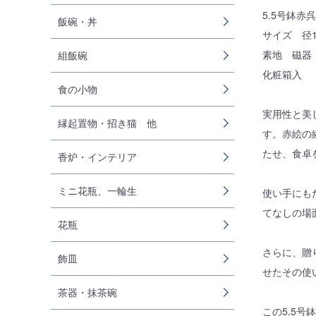
5.5号鉢赤呉
飯碗・丼
サイズ 径1
素地 磁器
組飯碗
化粧箱入
食の小物
実用性と美
縁起置物・招き猫 他
す。赤絵の
たせ、食卓
香炉・インテリア
ミニ花瓶、一輪生
使い手にも
てなしの場
花瓶
さらに、贈
飾皿
せたその使
茶器・抹茶碗
この5.5