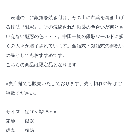
表地の上に銀箔を焼き付け、その上に釉薬を焼き上げ
る技法『銀彩』。その洗練された釉薬の色合いが何とも
いえない魅惑の色・・・。中田一於の銀彩ワールドに多
くの人々が魅了されています。金婚式・銀婚式の御祝い
の品としてもおすすめです。
こちらの商品は
限定品
となります。
※実店舗でも販売いたしております、売り切れの際はご
容赦ください。
サイズ 径10×高3.5ｃｍ
素地 磁器
備考 桐箱