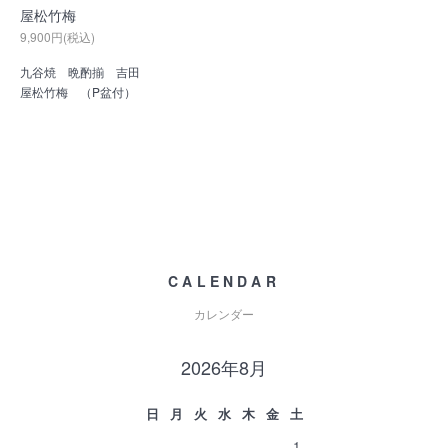
屋松竹梅
9,900円(税込)
九谷焼 晩酌揃 吉田
屋松竹梅 （P盆付）
CALENDAR
カレンダー
2026年8月
日
月
火
水
木
金
土
1