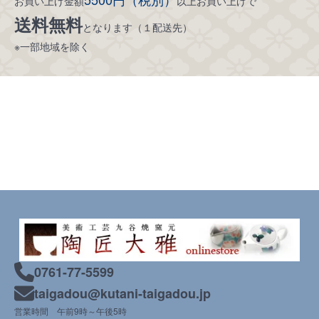
お買い上げ金額
以上お買い上げで
送料無料
となります（１配送先）
※一部地域を除く
0761-77-5599
taigadou@kutani-taigadou.jp
営業時間 午前9時～午後5時