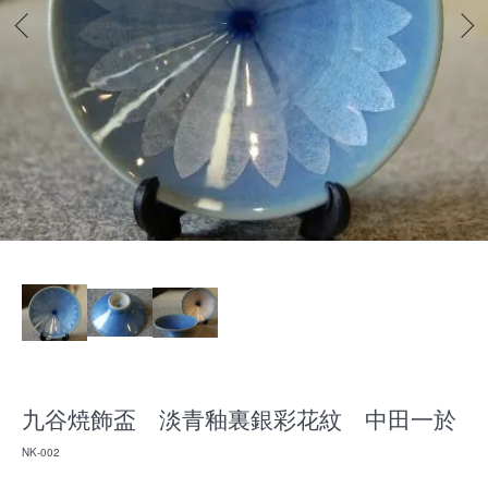
九谷焼飾盃 淡青釉裏銀彩花紋 中田一於
NK-002