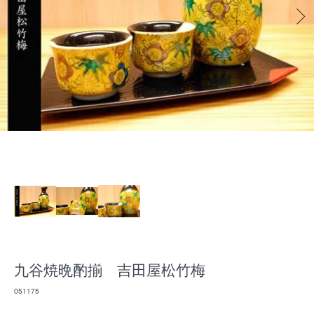
九谷焼晩酌揃 吉田屋松竹梅
051175