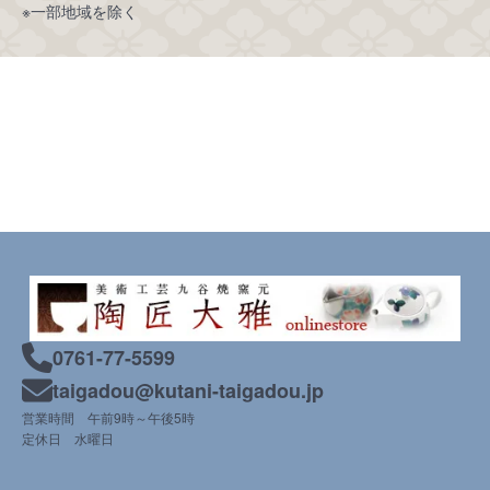
※一部地域を除く
0761-77-5599
taigadou@kutani-taigadou.jp
営業時間 午前9時～午後5時
定休日 水曜日