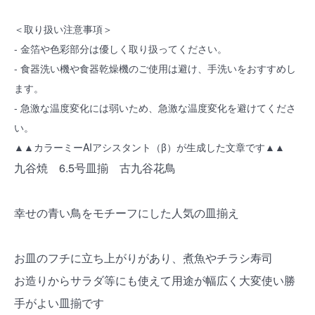
＜取り扱い注意事項＞
- 金箔や色彩部分は優しく取り扱ってください。
- 食器洗い機や食器乾燥機のご使用は避け、手洗いをおすすめし
ます。
- 急激な温度変化には弱いため、急激な温度変化を避けてくださ
い。
▲▲カラーミーAIアシスタント（β）が生成した文章です▲▲
九谷焼 6.5号皿揃 古九谷花鳥
幸せの青い鳥をモチーフにした人気の皿揃え
お皿のフチに立ち上がりがあり、煮魚やチラシ寿司
お造りからサラダ等にも使えて用途が幅広く大変使い勝
手がよい皿揃です