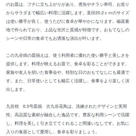
のお皿は、フチに立ち上がりがあり、煮魚やチラシ寿司、お造り
からサラダまで幅広い料理に活躍します。直径20.2ｃｍのサイズ
は使い勝手が良く、使うたびに食卓が華やかになります。磁器素
地で作られており、上品な光沢と質感が特徴です。おもてなしの
シーンや日常の食卓でもお洒落な演出が叶います。
この九谷焼の皿揃えは、使う利用者に優れた使い勝手と美しさを
提供します。料理が映えるお皿で、食卓を彩ることができます。
家族や友人を招いた食事会や、特別な日のおもてなしにも最適で
す。また、日常使いとしても幅広く活躍し、食事をより楽しく演
出します。
九谷焼 6.5号皿揃 古九谷花鳥は、洗練されたデザインと実用
性、高品質な素材が融合した逸品です。豊富な利用シーンで活躍
し、料理を美しく引き立ててくれること間違いなしです。お気に
入りの食器として愛用し、食卓を彩りましょう。