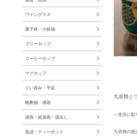
ワイングラス
菓子鉢・小鉢揃
フリーカップ
コーヒーカップ
マグカップ
ぐい呑み・平盃
九谷焼く
晩酌揃・酒器
～生活に彩
湯呑・組湯呑・汲出し
九谷焼の急
急須・ティーポット