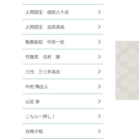
人間国宝 徳田八十吉
人間国宝 吉田美統
釉裏銀彩 中田一於
竹隆窯 北村 隆
三代 三ツ井為吉
中村 陶志人
山近 泰
こちら一押し！
合格小槌