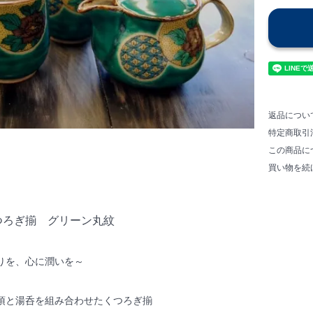
返品につい
特定商取引
この商品に
買い物を続
つろぎ揃 グリーン丸紋
りを、心に潤いを～
須と湯呑を組み合わせたくつろぎ揃