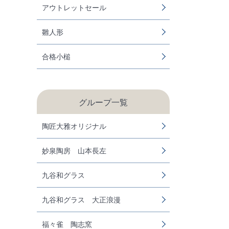
アウトレットセール
雛人形
合格小槌
グループ一覧
陶匠大雅オリジナル
妙泉陶房 山本長左
九谷和グラス
九谷和グラス 大正浪漫
福々雀 陶志窯