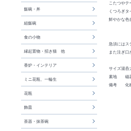
こたつやテ
飯碗・丼
くつろぎタ
鮮やかな色
組飯碗
食の小物
急須にはス
縁起置物・招き猫 他
また注ぎ口
香炉・インテリア
サイズ湯呑大
素地 磁
ミニ花瓶、一輪生
備考 化
花瓶
飾皿
茶器・抹茶碗