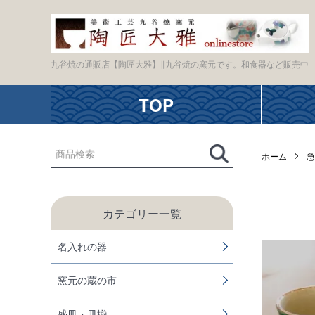
九谷焼の通販店【陶匠大雅】∥九谷焼の窯元です。和食器など販売中
TOP
ホーム
急
カテゴリー一覧
名入れの器
窯元の蔵の市
盛皿・皿揃