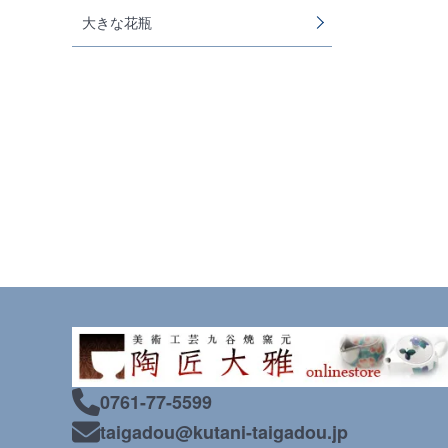
大きな花瓶
0761-77-5599
taigadou@kutani-taigadou.jp