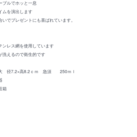
ーブルでホッと一息
イムを演出します
合いでプレゼントにも喜ばれています。
テンレス網を使用しています
が洗えるので衛生的です
 径7.2×高8.2ｃｍ 急須 250ｍｌ
器
粧箱