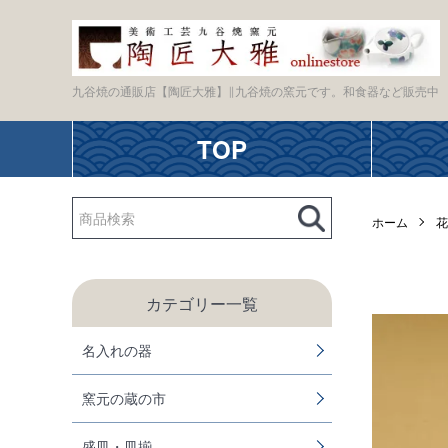
九谷焼の通販店【陶匠大雅】∥九谷焼の窯元です。和食器など販売中
TOP
ホーム
花
カテゴリー一覧
名入れの器
窯元の蔵の市
盛皿・皿揃