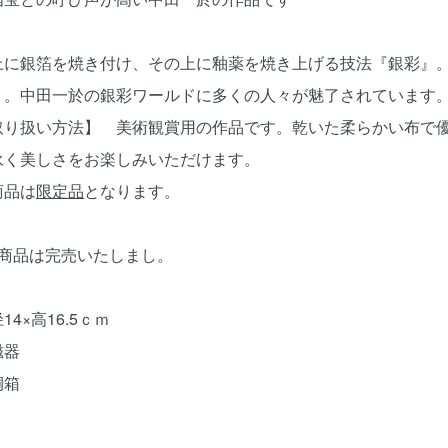
に銀箔を焼き付け、その上に釉薬を焼き上げる技法『銀彩』。
・。中田一於の銀彩ワールドに多くの人々が魅了されています
取り扱い方法】 美術観賞用の作品です。乾いた柔らかい布で
永く美しさをお楽しみいただけます。
商品は
限定品
となります。
の商品は完売いたしまし。
4×高16.5ｃｍ
磁器
桐箱