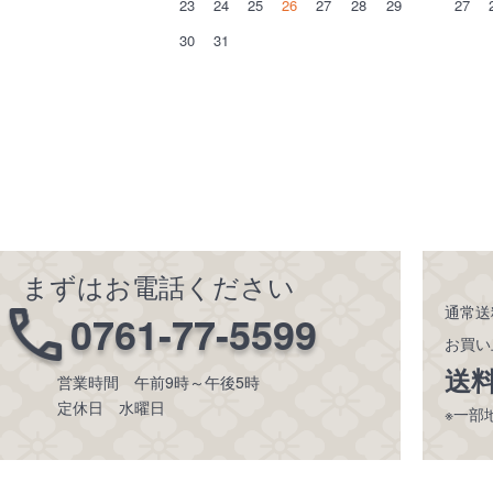
23
24
25
26
27
28
29
27
30
31
まずはお電話ください
通常送
0761-77-5599
お買い
送
営業時間 午前9時～午後5時
定休日 水曜日
※一部