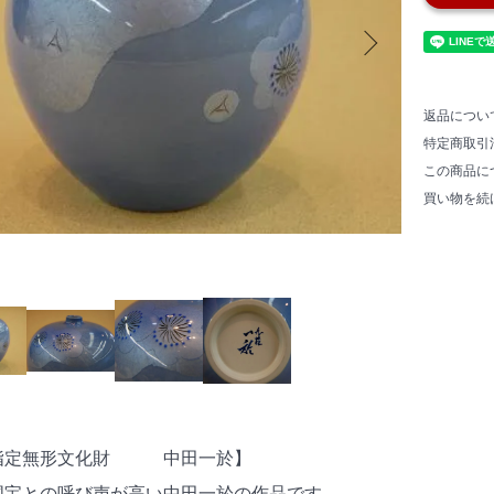
返品につい
特定商取引
この商品に
買い物を続
指定無形文化財 中田一於】
国宝との呼び声が高い中田一於の作品です