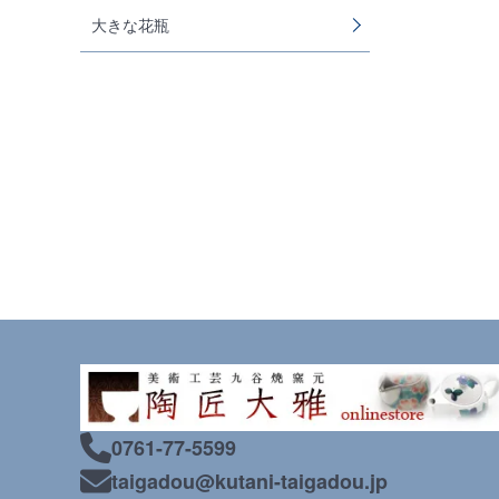
大きな花瓶
0761-77-5599
taigadou@kutani-taigadou.jp