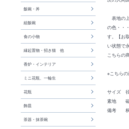
飯碗・丼
表地の上
組飯碗
の色・・
す。【お
食の小物
い状態で
縁起置物・招き猫 他
こちらの
香炉・インテリア
※こちら
ミニ花瓶、一輪生
サイズ 径1
花瓶
素地 
飾皿
備考 
茶器・抹茶碗