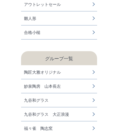
アウトレットセール
雛人形
合格小槌
グループ一覧
陶匠大雅オリジナル
妙泉陶房 山本長左
九谷和グラス
九谷和グラス 大正浪漫
福々雀 陶志窯