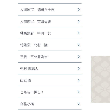
人間国宝 徳田八十吉
人間国宝 吉田美統
釉裏銀彩 中田一於
竹隆窯 北村 隆
三代 三ツ井為吉
中村 陶志人
山近 泰
こちら一押し！
合格小槌