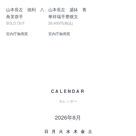
山本長左 徳利 八
山本長左 盛鉢 青
角芙蓉手
華祥瑞手豊穣文
SOLD OUT
26,400円(税込)
宮内庁御用窯
宮内庁御用窯
CALENDAR
カレンダー
2026年8月
日
月
火
水
木
金
土