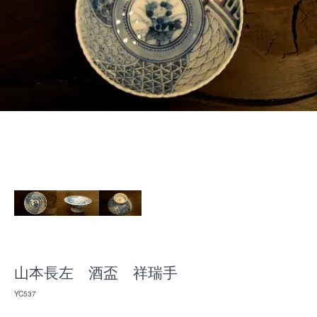
山本長左 酒盃 祥瑞手
YC537