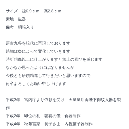
サイズ 径6.9ｃｍ 高2.8ｃｍ
素地 磁器
備考 桐箱入り
藍古九谷を現代に再現しております
焼物は炎によって変化していきます
時折想像以上に仕上がりますと無上の喜びを感じます
なかなか思ったようにはなりませんが
今後とも研鑽精進して行きたいと思いますので
何卒よろしくお願い申し上げます
平成2年 宮内庁より依頼を受け 天皇皇后両陛下御紋入器を製
作
平成2年 即位の礼 饗宴の儀 食器制作
平成4年 秋篠宮家 眞子さま 内祝菓子器制作