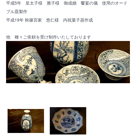
平成5年 皇太子様 雅子様 御成婚 饗宴の儀 使用のオード
ブル皿製作
平成19年 秋篠宮家 悠仁様 内祝菓子器作成
他 種々ご依頼を受け制作いたしております